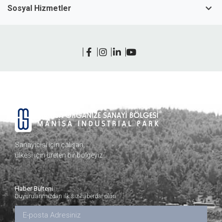
Sosyal Hizmetler
Sanayicisi için çalışan,
ülkesi için üreten bir bölgeyiz…
Haber Bülteni
Duyurularımızdan ilk siz haberdar olun.