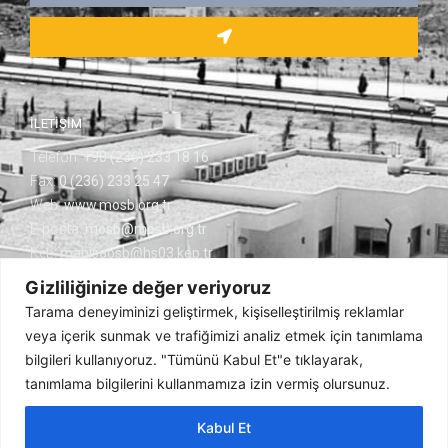
İLETİŞİM
Telefon:
+90 (236) 233 18 16
Fax:
0 (236) 233 25 47
Web:
www.mosb.org.tr
E-posta:
mosb@mosb.org.tr
Kep:
manisaosb@hs03.kep.tr
Keçiliköy OSB Mh.
Gizliliğinize değer veriyoruz
Cumhuriyet Blv. No:14 45030 Yunusemre/MANİSA
Tarama deneyiminizi geliştirmek, kişiselleştirilmiş reklamlar
veya içerik sunmak ve trafiğimizi analiz etmek için tanımlama
bilgileri kullanıyoruz. "Tümünü Kabul Et"e tıklayarak,
tanımlama bilgilerini kullanmamıza izin vermiş olursunuz.
© 2022 | Manisa Organize Sanayi Bölgesi. Tüm Hakları Saklıdır.
Ajans Bee
Kabul Et
E-dilekçe Formu
Çerez Politikası
Gizlilik Politikası
KVKK
Yasal Uyarı
Aydınlatma Metni