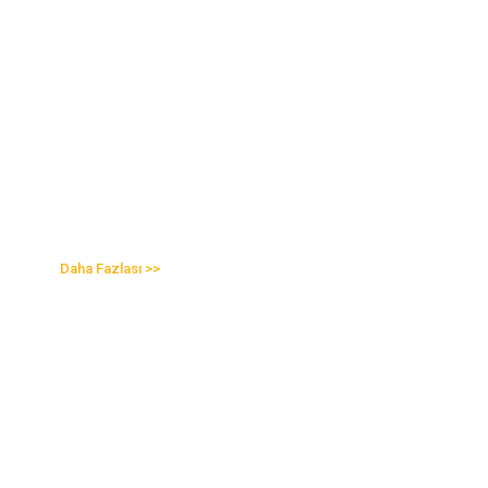
MOS-ART Sanat Galerisi
Daha Fazlası >>