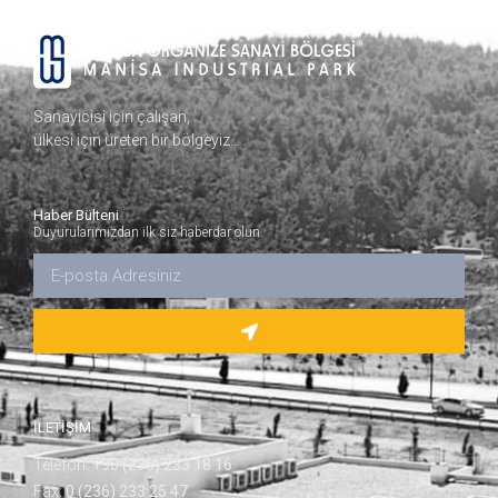
Sanayicisi için çalışan,
ülkesi için üreten bir bölgeyiz…
Haber Bülteni
Duyurularımızdan ilk siz haberdar olun.
İLETİŞİM
Telefon:
+90 (236) 233 18 16
Fax:
0 (236) 233 25 47