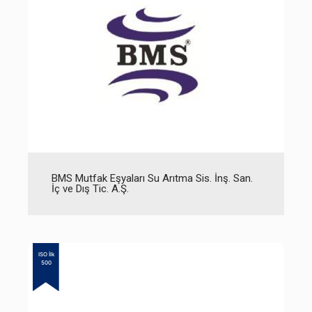
BMS Mutfak Eşyaları Su Arıtma Sis. İnş. San.
İç ve Dış Tic. A.Ş.
ISO İlk
500