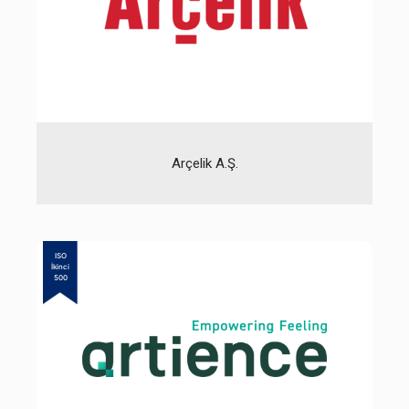
Arçelik A.Ş.
ISO
İkinci
500