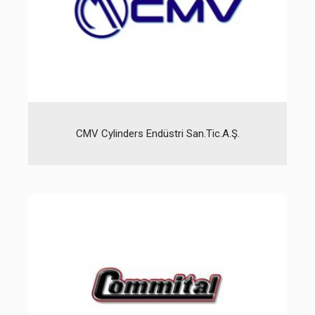
CMV Cylinders Endüstri San.Tic.A.Ş.