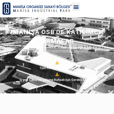
MANİSA OSB'DE KATILIMCI
FİRMALAR
Gücümüzü firmalarımızdan alıyoruz...
Tüm Firma Listesini İndir
İş yeri Açma ve Çalışma Ruhsatı İçin Gerekli Belgeler