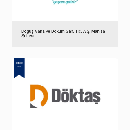
Doğuş Vana ve Döküm San. Tic. A.Ş. Manisa
Şubesi
ISO İlk
500