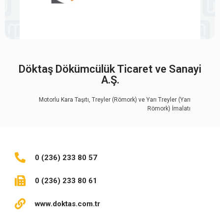
Döktaş Dökümcülük Ticaret ve Sanayi
A.Ş.
Motorlu Kara Taşıtı, Treyler (Römork) ve Yarı Treyler (Yarı
Römork) İmalatı
0 (236) 233 80 57
0 (236) 233 80 61
www.doktas.com.tr