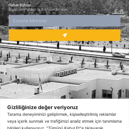
Haber Bülteni
Duyurularımızdan ilk siz haberdar olun.
İLETİŞİM
Telefon:
+90 (236) 233 18 16
Fax:
0 (236) 233 25 47
Web:
www.mosb.org.tr
E-posta:
mosb@mosb.org.tr
Kep:
manisaosb@hs03.kep.tr
Keçiliköy OSB Mh.
Gizliliğinize değer veriyoruz
Cumhuriyet Blv. No:14 45030 Yunusemre/MANİSA
Tarama deneyiminizi geliştirmek, kişiselleştirilmiş reklamlar
veya içerik sunmak ve trafiğimizi analiz etmek için tanımlama
bilgileri kullanıyoruz. "Tümünü Kabul Et"e tıklayarak,