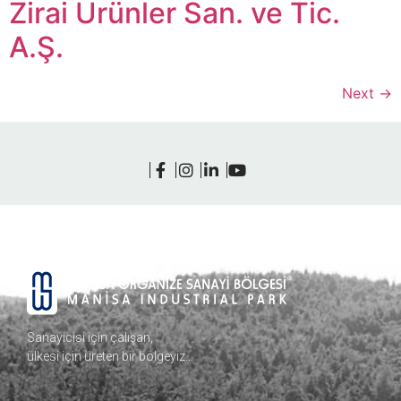
Zirai Ürünler San. ve Tic.
A.Ş.
Next
→
Sanayicisi için çalışan,
ülkesi için üreten bir bölgeyiz…