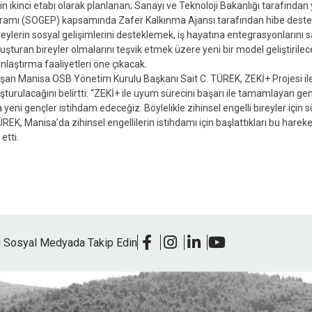
 ikinci etabı olarak planlanan; Sanayi ve Teknoloji Bakanlığı tarafından 
amı (SOGEP) kapsamında Zafer Kalkınma Ajansı tarafından hibe desteğ
ireylerin sosyal gelişimlerini desteklemek, iş hayatına entegrasyonlarını 
luşturan bireyler olmalarını teşvik etmek üzere yeni bir model geliştiril
ınlaştırma faaliyetleri öne çıkacak.
onuşan Manisa OSB Yönetim Kurulu Başkanı Sait C. TÜREK, ZEKİ+ Projesi ile z
şturulacağını belirtti: “ZEKİ+ ile uyum sürecini başarı ile tamamlayan g
yeni gençler istihdam edeceğiz. Böylelikle zihinsel engelli bireyler için 
ÜREK, Manisa’da zihinsel engellilerin istihdamı için başlattıkları bu harek
etti.
i Sosyal Medyada Takip Edin