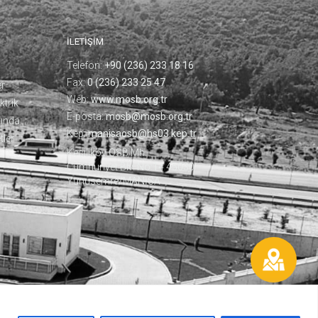
İLETİŞİM
Telefon:
+90 (236) 233 18 16
Fax:
0 (236) 233 25 47
er
Web:
www.mosb.org.tr
ktrik
E-posta:
mosb@mosb.org.tr
ında
Kep:
manisaosb@hs03.kep.tr
tler
Keçiliköy OSB Mh.
Cumhuriyet Blv. No:14 45030
Yunusemre/MANİSA