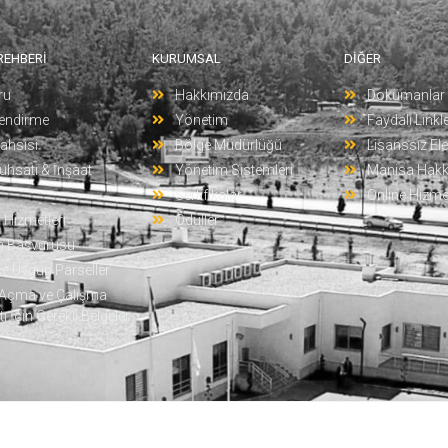
 REHBERİ
KURUMSAL
DİĞER
ru
Hakkımızda
Dokümanlar
lendirme
Yönetim
Faydalı Linkl
ahsisi
Bölge Müdürlüğü
Lisanssız Ele
uhsatı & İnşaat
Yönetim Sistemleri
Manisa Hakk
Sertifikalar
Online Hizme
ı Hizmetleri
Ödüller
m Başvurusu
e Uygun Parseller
i Açma ve Çalışma
 İçin Gerekli Belgeler
| Manisa Organize Sanayi Bölgesi. Tüm Hakları Saklıdır.
Ajans Bee