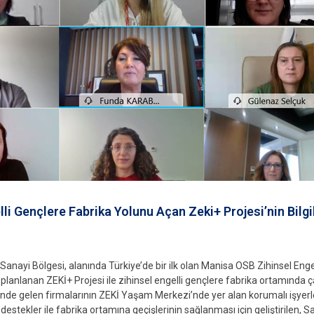
lli Gençlere Fabrika Yolunu Açan Zeki+ Projesi’nin Bilgi
anayi Bölgesi, alanında Türkiye’de bir ilk olan Manisa OSB Zihinsel Enge
k planlanan ZEKİ+ Projesi ile zihinsel engelli gençlere fabrika ortamında ç
de gelen firmalarının ZEKİ Yaşam Merkezi’nde yer alan korumalı işyerler
 destekler ile fabrika ortamına geçişlerinin sağlanması için geliştirilen, S