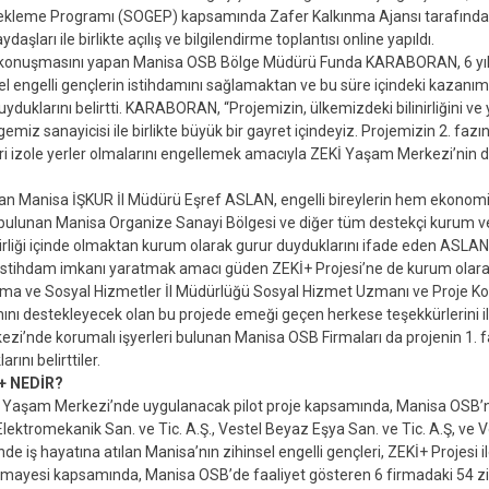
tekleme Programı (SOGEP) kapsamında Zafer Kalkınma Ajansı tarafında
daşları ile birlikte açılış ve bilgilendirme toplantısı online yapıldı.
ış konuşmasını yapan Manisa OSB Bölge Müdürü Funda KARABORAN, 6 yıl 
sel engelli gençlerin istihdamını sağlamaktan ve bu süre içindeki kazanım
yduklarını belirtti. KARABORAN, “Projemizin, ülkemizdeki bilinirliğini v
emiz sanayicisi ile birlikte büyük bir gayret içindeyiz. Projemizin 2. fazınd
eri izole yerler olmalarını engellemek amacıyla ZEKİ Yaşam Merkezi’nin 
an Manisa İŞKUR İl Müdürü Eşref ASLAN, engelli bireylerin hem ekonom
bulunan Manisa Organize Sanayi Bölgesi ve diğer tüm destekçi kurum ve
irliği içinde olmaktan kurum olarak gurur duyduklarını ifade eden ASLAN, “E
istihdam imkanı yaratmak amacı güden ZEKİ+ Projesi’ne de kurum olarak 
şma ve Sosyal Hizmetler İl Müdürlüğü Sosyal Hizmet Uzmanı ve Proje Ko
mını destekleyecek olan bu projede emeği geçen herkese teşekkürlerini il
i’nde korumalı işyerleri bulunan Manisa OSB Firmaları da projenin 1. f
ını belirttiler.
İ+ NEDİR?
Yaşam Merkezi’nde uygulanacak pilot proje kapsamında, Manisa OSB’nin
 Elektromekanik San. ve Tic. A.Ş., Vestel Beyaz Eşya San. ve Tic. A.Ş, ve Ves
nde iş hayatına atılan Manisa’nın zihinsel engelli gençleri, ZEKİ+ Projesi
rmayesi kapsamında, Manisa OSB’de faaliyet gösteren 6 firmadaki 54 zihin