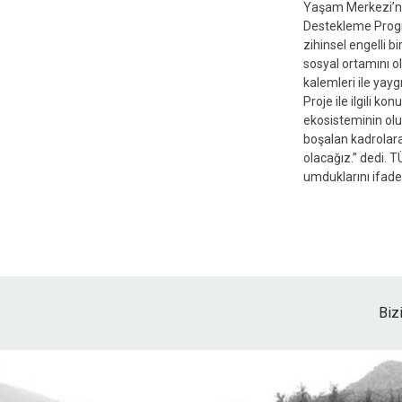
Yaşam Merkezi’nin
Destekleme Progr
zihinsel engelli b
sosyal ortamını o
kalemleri ile yayg
Proje ile ilgili k
ekosisteminin olu
boşalan kadrolara 
olacağız.” dedi. T
umduklarını ifade 
Biz