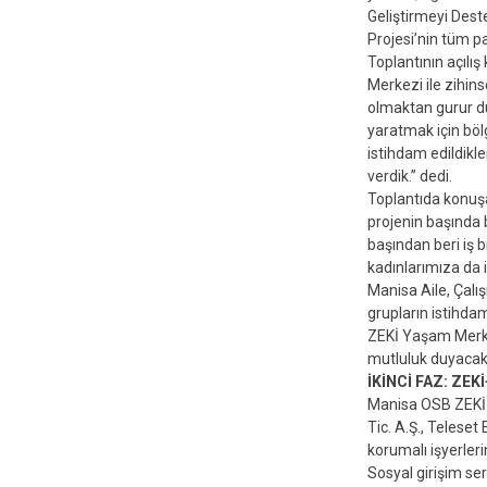
Geliştirmeyi Des
Projesi’nin tüm pay
Toplantının açıl
Merkezi ile zihin
olmaktan gurur du
yaratmak için bölg
istihdam edildikl
verdik.” dedi.
Toplantıda konuş
projenin başında 
başından beri iş b
kadınlarımıza da 
Manisa Aile, Çalı
grupların istihda
ZEKİ Yaşam Merkez
mutluluk duyacaklar
İKİNCİ FAZ: ZEK
Manisa OSB ZEKİ 
Tic. A.Ş., Teleset
korumalı işyerleri
Sosyal girişim se