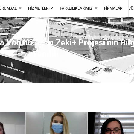
URUMSAL
HİZMETLER
FARKLILIKLARIMIZ
FİRMALAR
SÜ
ka Yolunu Açan Zeki+ Projesi’nin Bil
Yapıldı