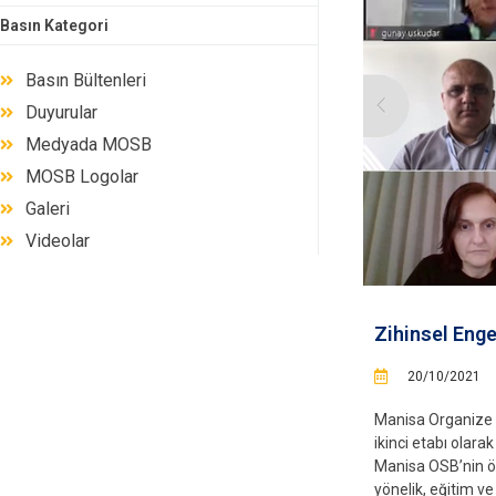
Basın Kategori
Basın Bültenleri
Duyurular
Medyada MOSB
MOSB Logolar
Galeri
Videolar
Zihinsel Enge
20/10/2021
Manisa Organize S
ikinci etabı olara
Manisa OSB’nin ön
yönelik, eğitim ve