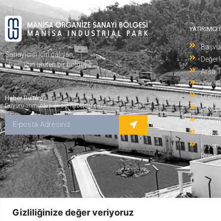
YATIRIMCI
Başvu
Sanayicisi için çalışan,
Değer
ülkesi için üreten bir bölgeyiz…
Arsa T
Yapı R
Üretim
Haber Bülteni
Duyurularımızdan ilk siz haberdar olun.
Altyap
Yatırı
Tahsis
İş yer
Ruhsatı
E-dilekçe Formu
Gizliliğinize değer veriyoruz
© 2022 