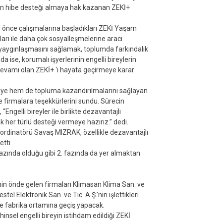
n hibe desteği almaya hak kazanan ZEKİ+
önce çalışmalarına başladıkları ZEKİ Yaşam
ları ile daha çok sosyalleşmelerine aracı
e yaygınlaşmasını sağlamak, toplumda farkındalık
a ise, korumalı işyerlerinin engelli bireylerin
devamı olan ZEKİ+ ‘ı hayata geçirmeye karar
iye hem de topluma kazandırılmalarını sağlayan
 firmalara teşekkürlerini sundu. Sürecin
ngelli bireyler ile birlikte dezavantajlı
her türlü desteği vermeye hazırız.” dedi.
ordinatörü Savaş MIZRAK, özellikle dezavantajlı
etti.
azında olduğu gibi 2. fazında da yer almaktan
 önde gelen firmaları Klimasan Klima San. ve
tel Elektronik San. ve Tic. A.Ş.’nin işlettikleri
 ile fabrika ortamına geçiş yapacak.
sel engelli bireyin istihdam edildiği ZEKİ