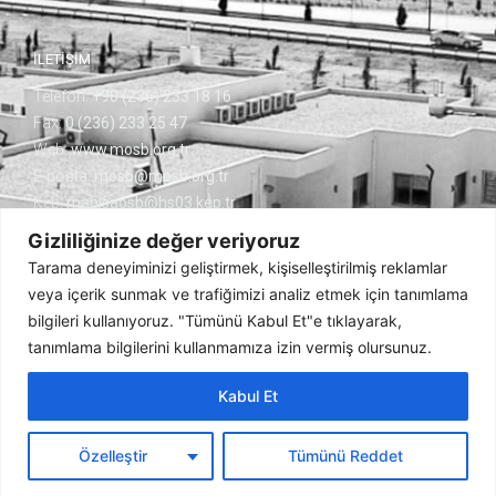
İLETİŞİM
Telefon:
+90 (236) 233 18 16
Fax:
0 (236) 233 25 47
Web:
www.mosb.org.tr
E-posta:
mosb@mosb.org.tr
Kep:
manisaosb@hs03.kep.tr
Keçiliköy OSB Mh.
Gizliliğinize değer veriyoruz
Cumhuriyet Blv. No:14 45030 Yunusemre/MANİSA
Tarama deneyiminizi geliştirmek, kişiselleştirilmiş reklamlar
veya içerik sunmak ve trafiğimizi analiz etmek için tanımlama
bilgileri kullanıyoruz. "Tümünü Kabul Et"e tıklayarak,
tanımlama bilgilerini kullanmamıza izin vermiş olursunuz.
© 2022 | Manisa Organize Sanayi Bölgesi. Tüm Hakları Saklıdır.
Ajans Bee
Kabul Et
E-dilekçe Formu
Çerez Politikası
Gizlilik Politikası
KVKK
Yasal Uyarı
Aydınlatma Metni
MOSB KVKK İlgili Kişi Başvuru Formu
Özelleştir
Tümünü Reddet
KVKK Web Sitesi Bilgilendirme ve Aydınlatma Metni