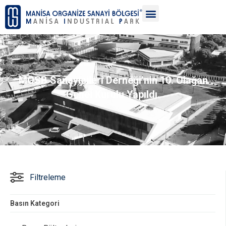
MOSB Sanayicileri Derneği’nin 10. Olağan
Genel Kurulu Yapıldı.
Filtreleme
Basın Kategori