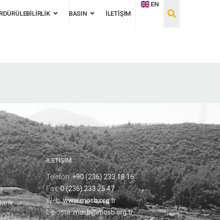
EN
RDÜRÜLEBİLİRLİK
BASIN
İLETİŞİM
İLETİŞİM
Telefon:
+90 (236) 233 18 16
Fax:
0 (236) 233 25 47
er
Web:
www.mosb.org.tr
ktrik
E-posta:
mosb@mosb.org.tr
ında