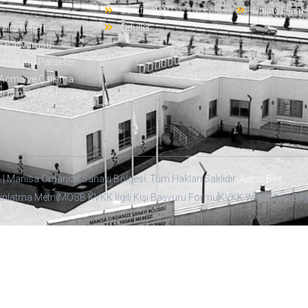
Sertifikalar
Online Hizme
ı Hizmetleri
Ödüller
m Başvurusu
e Uygun Parseller
i Açma ve Çalışma
 İçin Gerekli Belgeler
| Manisa Organize Sanayi Bölgesi. Tüm Hakları Saklıdır.
Ajans Bee
ınlatma Metni
MOSB KVKK İlgili Kişi Başvuru Formu
KVKK Web Sitesi Bilg