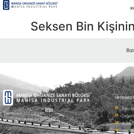
K
Seksen Bin Kişini
Biz
YATIRIMCI
Başvu
Sanayicisi için çalışan,
Değer
ülkesi için üreten bir bölgeyiz…
Arsa T
Yapı R