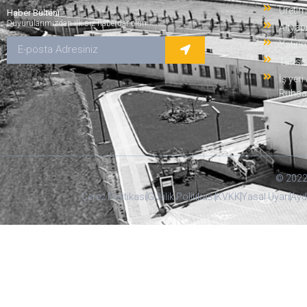
Üretim
Haber Bülteni
Duyurularımızdan ilk siz haberdar olun.
Altyap
Yatırı
Tahsis
İş yer
Ruhsatı
© 2022 
Çerez Politikası
Gizlilik Politikası
KVKK
Yasal Uyarı
Ayd