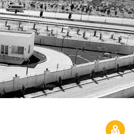
Kep:
manisaosb@hs03.kep.tr
tler
Keçiliköy OSB Mh.
Cumhuriyet Blv. No:14 45030
Yunusemre/MANİSA
ilendirme ve Aydınlatma Metni