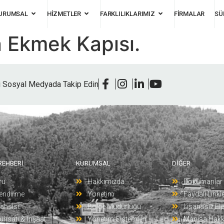
URUMSAL
HİZMETLER
FARKLILIKLARIMIZ
FİRMALAR
SÜ
n Ekmek Kapısı.
i Sosyal Medyada Takip Edin
 REHBERİ
KURUMSAL
DİĞER
ru
Hakkımızda
Dokümanlar
lendirme
Yönetim
Faydalı Linkl
ahsisi
Bölge Müdürlüğü
Lisanssız Ele
uhsatı & İnşaat
Yönetim Sistemleri
Manisa Hakk