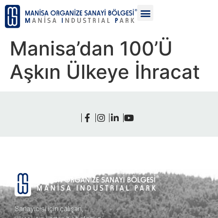
Manisa’dan 100’Ü
Aşkın Ülkeye İhracat
Sanayicisi için çalışan,