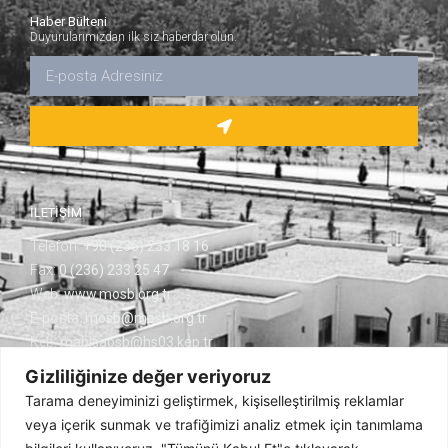
Haber Bülteni
Duyurularımızdan ilk siz haberdar olun.
İLETİŞİM
Telefon:
+90 (236) 233 18 16
Fax:
0 (236) 233 25 47
Web:
www.mosb.org.tr
E-posta:
mosb@mosb.org.tr
Kep:
manisaosb@hs03.kep.tr
Keçiliköy OSB Mh.
Gizliliğinize değer veriyoruz
Cumhuriyet Blv. No:14 45030 Yunusemre/MANİSA
Tarama deneyiminizi geliştirmek, kişiselleştirilmiş reklamlar
veya içerik sunmak ve trafiğimizi analiz etmek için tanımlama