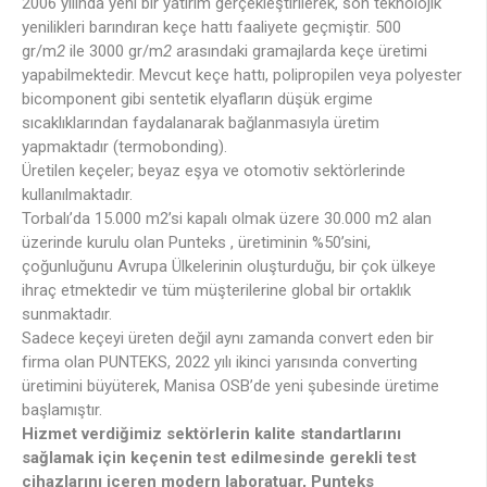
2006 yılında yeni bir yatırım gerçekleştirilerek, son teknolojik
yenilikleri barındıran keçe hattı faaliyete geçmiştir. 500
gr/m
2
ile 3000 gr/m
2
arasındaki gramajlarda keçe üretimi
yapabilmektedir. Mevcut keçe hattı, polipropilen veya polyester
bicomponent gibi sentetik elyafların düşük ergime
sıcaklıklarından faydalanarak bağlanmasıyla üretim
yapmaktadır (termobonding).
Üretilen keçeler; beyaz eşya ve otomotiv sektörlerinde
kullanılmaktadır.
Torbalı’da 15.000 m2’si kapalı olmak üzere 30.000 m2 alan
üzerinde kurulu olan Punteks , üretiminin %50’sini,
çoğunluğunu Avrupa Ülkelerinin oluşturduğu, bir çok ülkeye
ihraç etmektedir ve tüm müşterilerine global bir ortaklık
sunmaktadır.
Sadece keçeyi üreten değil aynı zamanda convert eden bir
firma olan PUNTEKS, 2022 yılı ikinci yarısında converting
üretimini büyüterek, Manisa OSB’de yeni şubesinde üretime
başlamıştır.
Hizmet verdiğimiz sektörlerin kalite standartlarını
sağlamak için keçenin test edilmesinde gerekli test
cihazlarını içeren modern laboratuar, Punteks