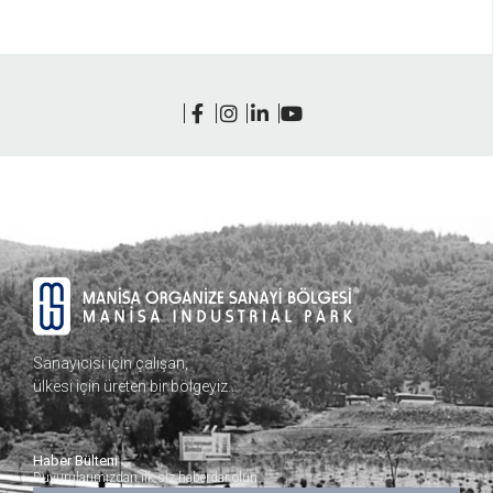
Sanayicisi için çalışan,
ülkesi için üreten bir bölgeyiz…
Haber Bülteni
Duyurularımızdan ilk siz haberdar olun.