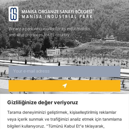
We are a park who works for its industrialists,
and who produces for its country…
News
Be the first informed about our announcements
Gizliliğinize değer veriyoruz
Tarama deneyiminizi geliştirmek, kişiselleştirilmiş reklamlar
veya içerik sunmak ve trafiğimizi analiz etmek için tanımlama
bilgileri kullanıyoruz. "Tümünü Kabul Et"e tıklayarak,